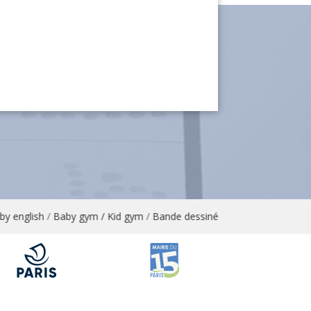
english
/
Baby gym / Kid gym
/
Bande dessinée
/
Bandes dessinées / 