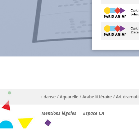
Anglais
/
Animation danse
/
Aquarelle
/
Arabe littéraire
/
Art dramatiqu
Mentions légales
Espace CA