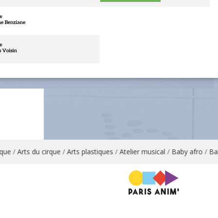
e
/
Arts du cirque
/
Arts plastiques
/
Atelier musical
/
Baby afro
/
Baby 