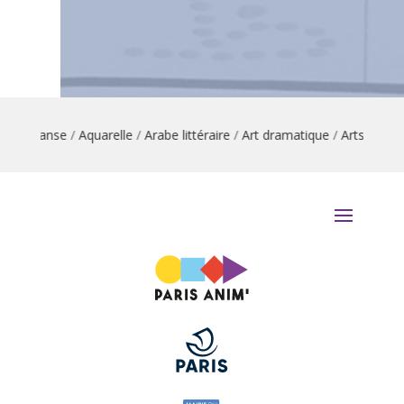
ion danse
/
Aquarelle
/
Arabe littéraire
/
Art dramatique
/
Arts du cirq