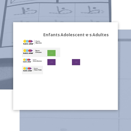
Enfants
Adolescent·e·s
Adultes
Voir les horaires
Voir les horaires
Voir les horaires