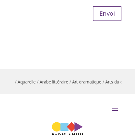
Envoi
 danse
/
Aquarelle
/
Arabe littéraire
/
Art dramatique
/
Arts du cirque
/