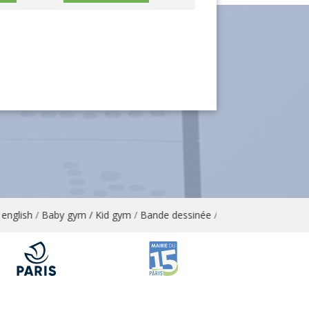
glish
/
Baby gym / Kid gym
/
Bande dessinée
/
Bandes dessinées / Art