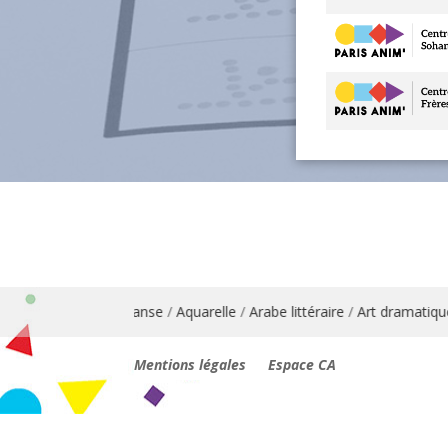
lais
/
Animation danse
/
Aquarelle
/
Arabe littéraire
/
Art dramatique
Mentions légales
Espace CA