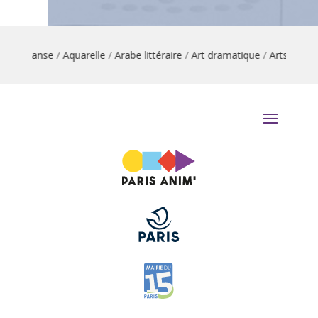
tion danse
/
Aquarelle
/
Arabe littéraire
/
Art dramatique
/
Arts du cir