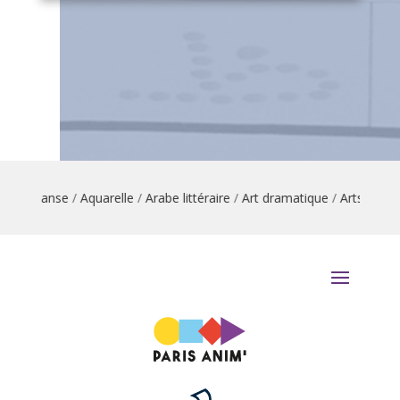
tion danse
/
Aquarelle
/
Arabe littéraire
/
Art dramatique
/
Arts du cirq