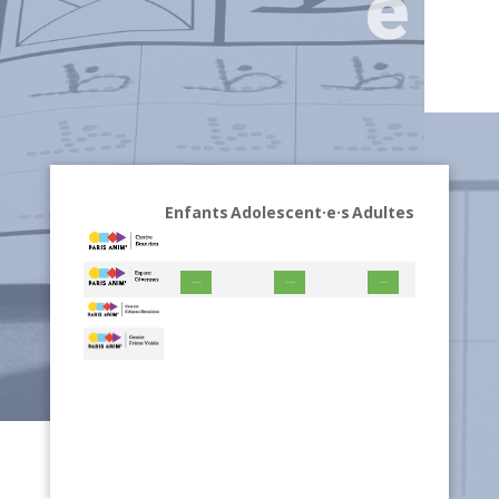
e
Enfants
Adolescent·e·s
Adultes
Voir les horaires
Voir les horaires
Voir les horaires