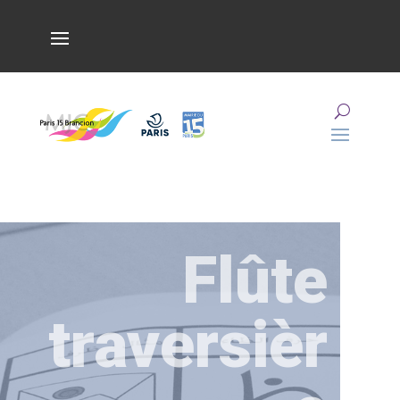
Flûte
traversièr