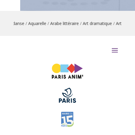
ation danse
/
Aquarelle
/
Arabe littéraire
/
Art dramatique
/
Arts du cir