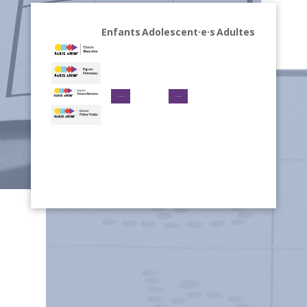
Enfants
Adolescent·e·s
Adultes
Voir les horaires
Voir les horaires