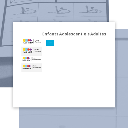
Enfants
Adolescent·e·s
Adultes
Voir les horaires