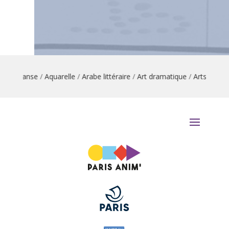
ion danse
/
Aquarelle
/
Arabe littéraire
/
Art dramatique
/
Arts du cirq