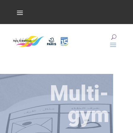
Multi-
gym