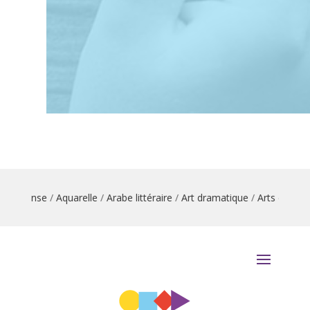
on danse
/
Aquarelle
/
Arabe littéraire
/
Art dramatique
/
Arts du cirqu