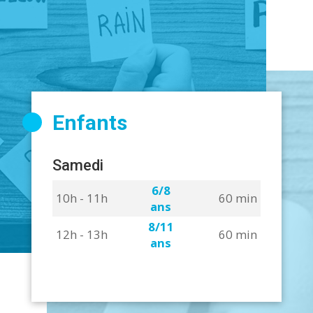
Enfants
Samedi
6/8
10h - 11h
60 min
ans
8/11
12h - 13h
60 min
ans