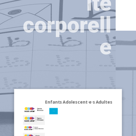
ité
corporell
e
Enfants
Adolescent·e·s
Adultes