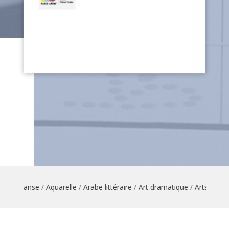
ion danse
/
Aquarelle
/
Arabe littéraire
/
Art dramatique
/
Arts du cirq