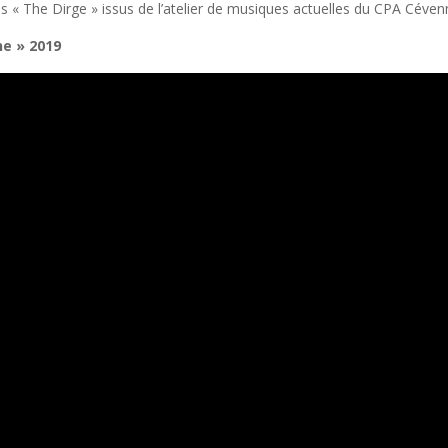
tes « The Dirge » issus de l’atelier de musiques actuelles du CPA Céve
ne » 2019