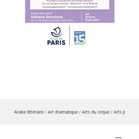
ttéraire
/
Art dramatique
/
Arts du cirque
/
Arts plastiques
/
Atelier mus