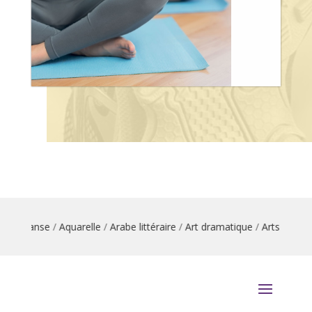
n danse
/
Aquarelle
/
Arabe littéraire
/
Art dramatique
/
Arts du cirque