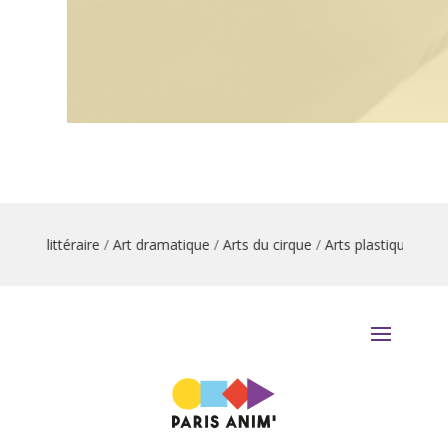
Arabe littéraire
/
Art dramatique
/
Arts du cirque
/
Arts plastiques
/
Ate