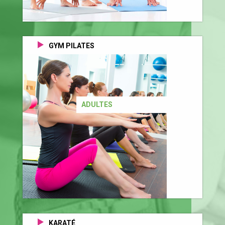
GYM PILATES
ADULTES
KARATÉ