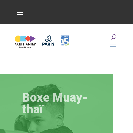
Boxe Muay-
thaï