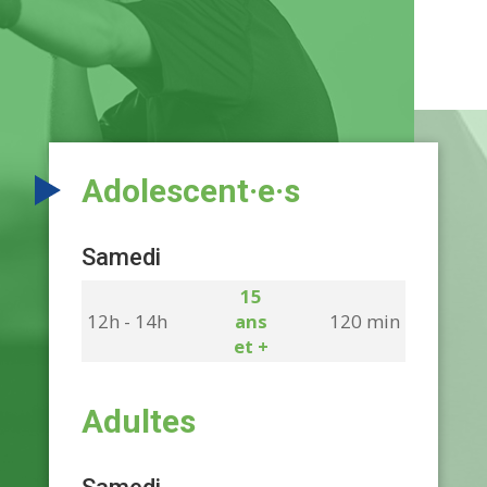
Adolescent·e·s
Samedi
15
12h - 14h
ans
120 min
et +
Adultes