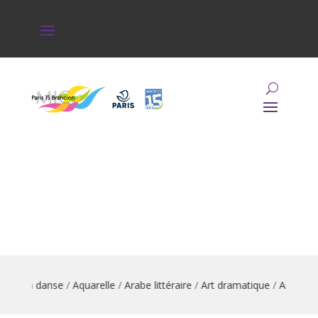
mation danse
/
Aquarelle
/
Arabe littéraire
/
Art dramatique
/
Arts du c