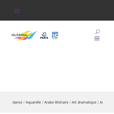
mation danse
/
Aquarelle
/
Arabe littéraire
/
Art dramatique
/
Arts du c