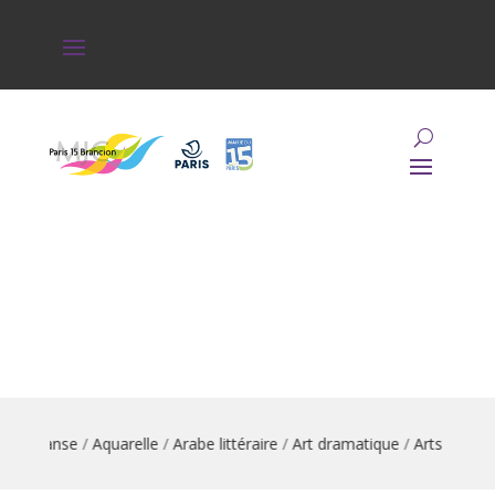
tion danse
/
Aquarelle
/
Arabe littéraire
/
Art dramatique
/
Arts du cirq