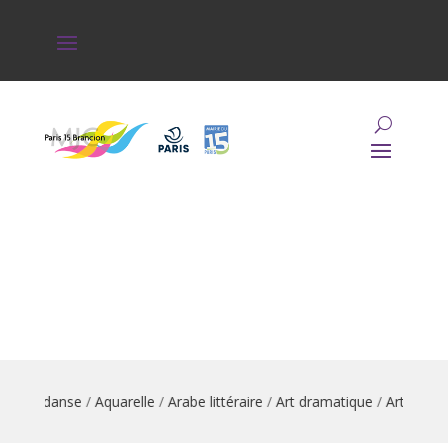
ation danse
/
Aquarelle
/
Arabe littéraire
/
Art dramatique
/
Arts du ci