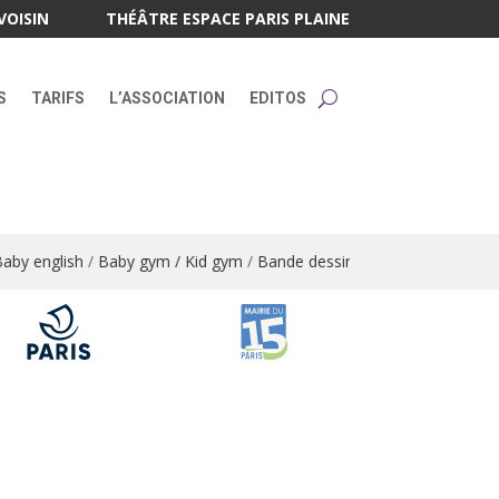
VOISIN
THÉÂTRE ESPACE PARIS PLAINE
S
TARIFS
L’ASSOCIATION
EDITOS
by english
/
Baby gym / Kid gym
/
Bande dessinée
/
Bandes dessinées 