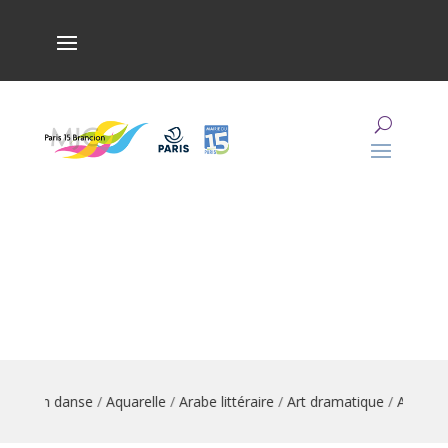
imation danse
/
Aquarelle
/
Arabe littéraire
/
Art dramatique
/
Arts du 