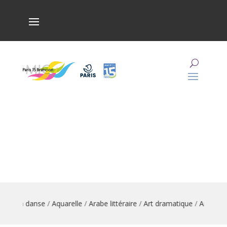
mation danse
/
Aquarelle
/
Arabe littéraire
/
Art dramatique
/
Arts du c