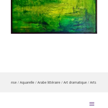
on danse
/
Aquarelle
/
Arabe littéraire
/
Art dramatique
/
Arts du cirque