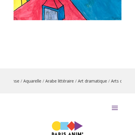
n danse
/
Aquarelle
/
Arabe littéraire
/
Art dramatique
/
Arts du cirque