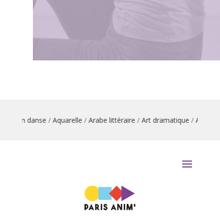
mation danse
/
Aquarelle
/
Arabe littéraire
/
Art dramatique
/
Arts du c