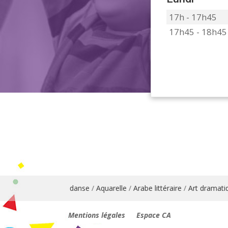
17h - 17h45
17h45 - 18h45
nglais
/
Animation danse
/
Aquarelle
/
Arabe littéraire
/
Art dramatiqu
Mentions légales
Espace CA