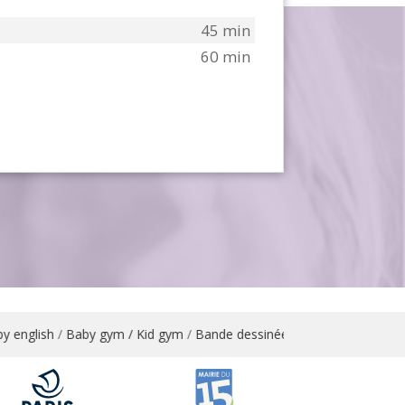
45 min
60 min
english
/
Baby gym / Kid gym
/
Bande dessinée
/
Bandes dessinées / A