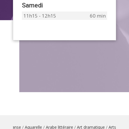
Samedi
11h15 - 12h15
60 min
ion danse
/
Aquarelle
/
Arabe littéraire
/
Art dramatique
/
Arts du cirqu