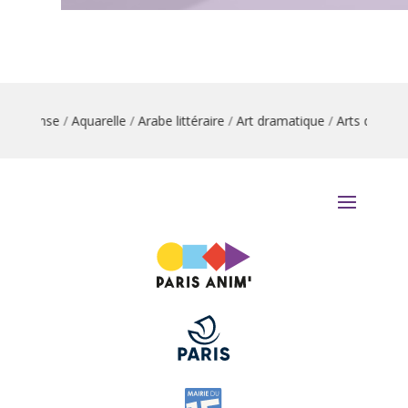
on danse
/
Aquarelle
/
Arabe littéraire
/
Art dramatique
/
Arts du cirqu