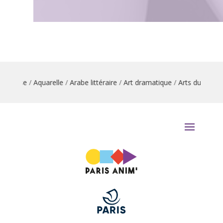
 danse
/
Aquarelle
/
Arabe littéraire
/
Art dramatique
/
Arts du cirque