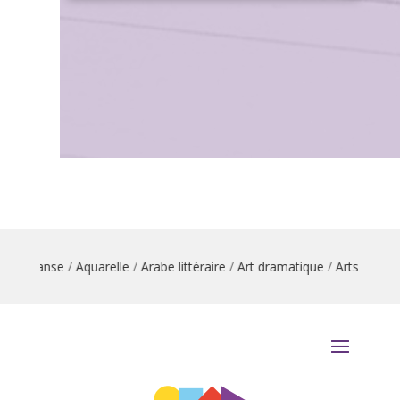
ion danse
/
Aquarelle
/
Arabe littéraire
/
Art dramatique
/
Arts du cirq