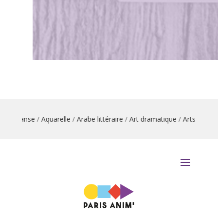
ion danse
/
Aquarelle
/
Arabe littéraire
/
Art dramatique
/
Arts du cirqu