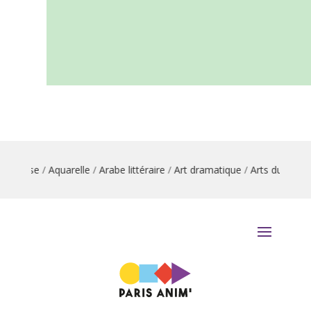
n danse
/
Aquarelle
/
Arabe littéraire
/
Art dramatique
/
Arts du cirque