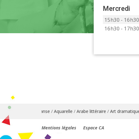
Mercredi
15h30 - 16h3
16h30 - 17h3
is
/
Animation danse
/
Aquarelle
/
Arabe littéraire
/
Art dramatique
/
A
Mentions légales
Espace CA