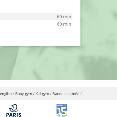
60 min
60 min
ish
/
Baby gym / Kid gym
/
Bande dessinée
/
Bandes dessinées / Arts