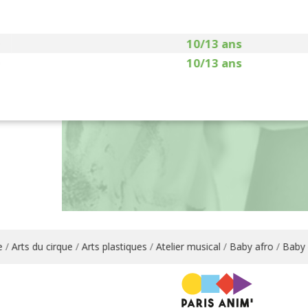
0
10/13 ans
0
10/13 ans
rts du cirque
/
Arts plastiques
/
Atelier musical
/
Baby afro
/
Baby engl