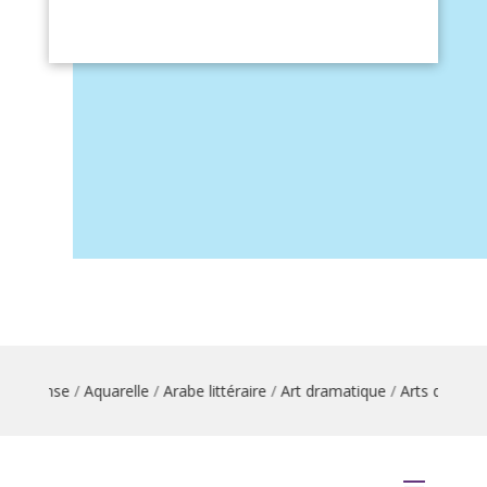
on danse
/
Aquarelle
/
Arabe littéraire
/
Art dramatique
/
Arts du cirqu