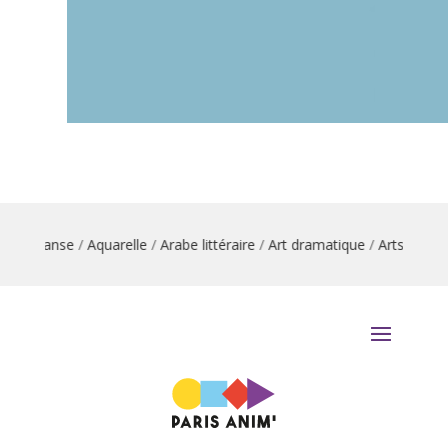
ion danse
/
Aquarelle
/
Arabe littéraire
/
Art dramatique
/
Arts du cirq