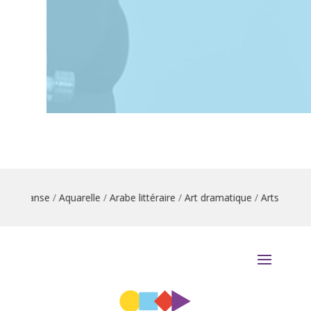
ion danse
/
Aquarelle
/
Arabe littéraire
/
Art dramatique
/
Arts du cirq