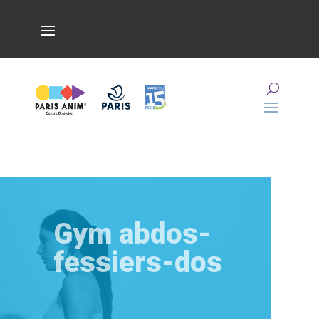
Gym abdos-
fessiers-dos