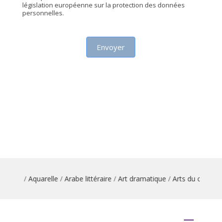
législation européenne sur la protection des données
personnelles.
Envoyer
nse
/
Aquarelle
/
Arabe littéraire
/
Art dramatique
/
Arts du cirque
/
Art