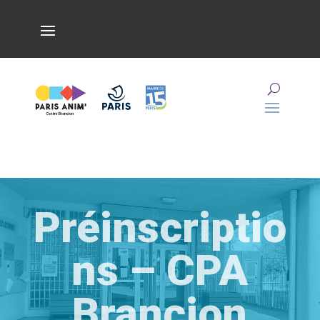
Préinscriptio
ns – CPA
Brancion