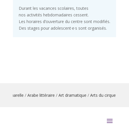
Durant les vacances scolaires, toutes
nos activités hebdomadaires cessent.
Les horaires d’ouverture du centre sont modifiés.
Des stages pour adolescent·e·s sont organisés.
uarelle
/
Arabe littéraire
/
Art dramatique
/
Arts du cirque
/
Arts plasti