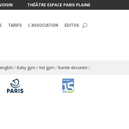
VOISIN
THÉÂTRE ESPACE PARIS PLAINE
S
TARIFS
L’ASSOCIATION
EDITOS
glish
/
Baby gym / Kid gym
/
Bande dessinée
/
Bandes dessinées / Ar