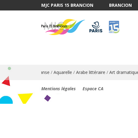
MJC PARIS 15 BRANCION
BRANCION
lais
/
Animation danse
/
Aquarelle
/
Arabe littéraire
/
Art dramatique
Mentions légales
Espace CA